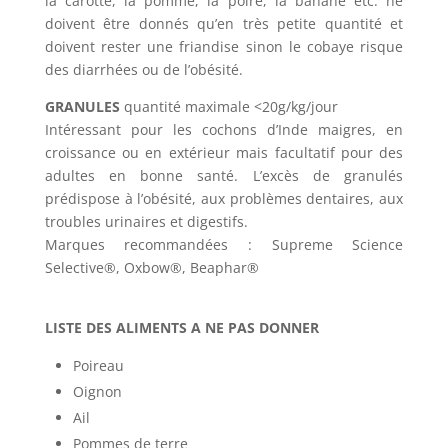
la carotte, la pomme, la poire, la banane etc. ne
doivent être donnés qu’en très petite quantité et
doivent rester une friandise sinon le cobaye risque
des diarrhées ou de l’obésité.
GRANULES
quantité maximale <20g/kg/jour
Intéressant pour les cochons d’Inde maigres, en
croissance ou en extérieur mais facultatif pour des
adultes en bonne santé. L’excès de granulés
prédispose à l’obésité, aux problèmes dentaires, aux
troubles urinaires et digestifs.
Marques recommandées : Supreme Science
Selective®, Oxbow®, Beaphar®
LISTE DES ALIMENTS A NE PAS DONNER
Poireau
Oignon
Ail
Pommes de terre